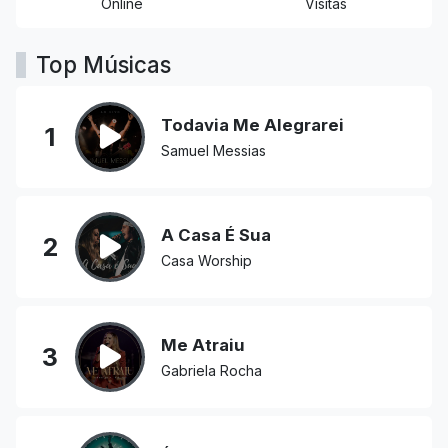
Online
Visitas
Top Músicas
Todavia Me Alegrarei
1
Samuel Messias
A Casa É Sua
2
Casa Worship
Me Atraiu
3
Gabriela Rocha