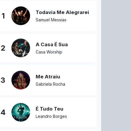
Todavia Me Alegrarei
1
Samuel Messias
A Casa É Sua
2
Casa Worship
Me Atraiu
3
Gabriela Rocha
É Tudo Teu
4
Leandro Borges