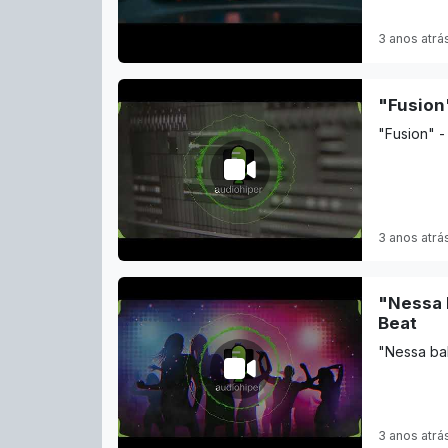
3 anos atrá
"Fusion"
"Fusion" -
3 anos atrá
"Nessa b
Beat
"Nessa bal
3 anos atrá