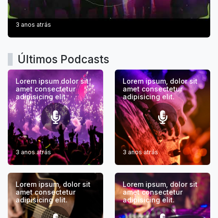
3 anos atrás
Últimos Podcasts
Lorem ipsum dolor sit
Lorem ipsum, dolor sit
amet consectetur
amet consectetur
adipisicing elit.
adipisicing elit.
3 anos atrás
3 anos atrás
Lorem ipsum, dolor sit
Lorem ipsum, dolor sit
amet consectetur
amet consectetur
adipisicing elit.
adipisicing elit.