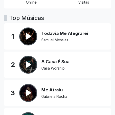
Online
Visitas
Top Músicas
Todavia Me Alegrarei
1
Samuel Messias
A Casa É Sua
2
Casa Worship
Me Atraiu
3
Gabriela Rocha