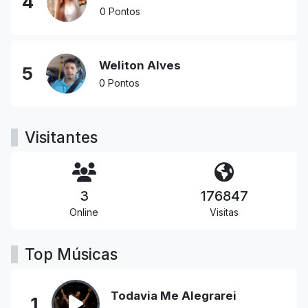
4
0 Pontos
Weliton Alves
5
0 Pontos
Visitantes
3
176847
Online
Visitas
Top Músicas
Todavia Me Alegrarei
1