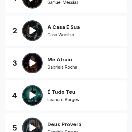
Samuel Messias
A Casa É Sua
2
Casa Worship
Me Atraiu
3
Gabriela Rocha
É Tudo Teu
4
Leandro Borges
Deus Proverá
5
Gabriela Gomes