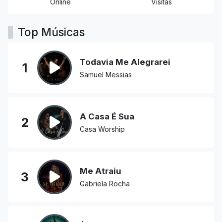
Online
Visitas
Top Músicas
Todavia Me Alegrarei
1
Samuel Messias
A Casa É Sua
2
Casa Worship
Me Atraiu
3
Gabriela Rocha